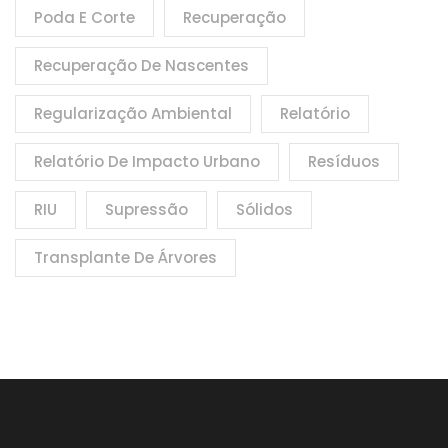
Poda E Corte
Recuperação
Recuperação De Nascentes
Regularização Ambiental
Relatório
Relatório De Impacto Urbano
Resíduos
RIU
Supressão
Sólidos
Transplante De Árvores