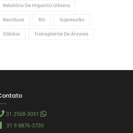
Relatório De Impacto Urbano
Resíduos
RIU
Supressão
Sólidos
Transplante De Árvores
Contato
31 2568-3031
31 9 8876-3730