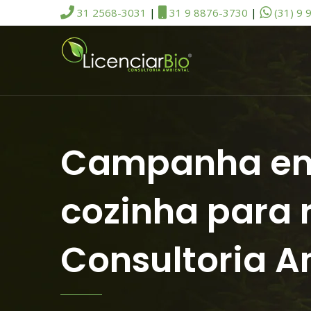
31 2568-3031
|
31 9 8876-3730
|
(31) 9 
Campanha em m
cozinha para 
Consultoria A