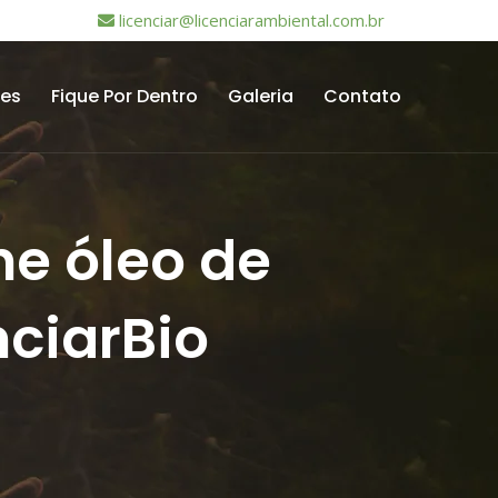
licenciar@licenciarambiental.com.br
tes
Fique Por Dentro
Galeria
Contato
e óleo de
nciarBio