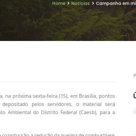
Home
Notícias
Campanha em mini
 na próxima sexta-feira (15), em Brasília, pontos
depositado pelos servidores, o material será
 Ambiental do Distrito Federal (Caesb), para a
de cozinha são a redução da queima de combustíveis