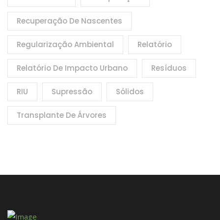
Recuperação De Nascentes
Regularização Ambiental
Relatório
Relatório De Impacto Urbano
Resíduos
RIU
Supressão
Sólidos
Transplante De Árvores