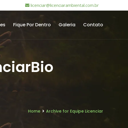
licenciar@licenciarambiental.com.br
tes
Fique Por Dentro
Galeria
Contato
nciarBio
Home
Archive for Equipe Licenciar