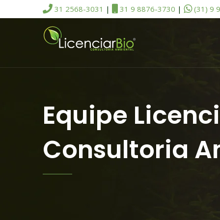
31 2568-3031
|
31 9 8876-3730
|
(31) 9 
Equipe Licenci
Consultoria A