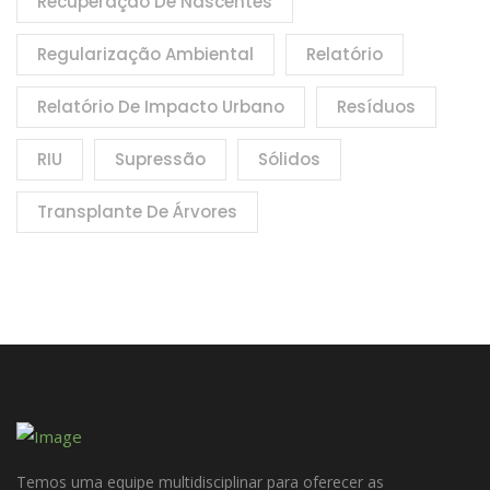
Recuperação De Nascentes
Regularização Ambiental
Relatório
Relatório De Impacto Urbano
Resíduos
RIU
Supressão
Sólidos
Transplante De Árvores
Temos uma equipe multidisciplinar para oferecer as