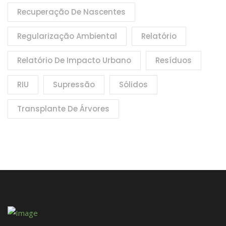
Recuperação De Nascentes
Regularização Ambiental
Relatório
Relatório De Impacto Urbano
Resíduos
RIU
Supressão
Sólidos
Transplante De Árvores