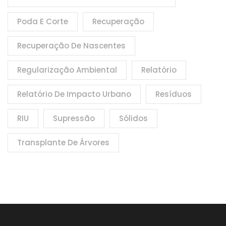
Poda E Corte
Recuperação
Recuperação De Nascentes
Regularização Ambiental
Relatório
Relatório De Impacto Urbano
Resíduos
RIU
Supressão
Sólidos
Transplante De Árvores