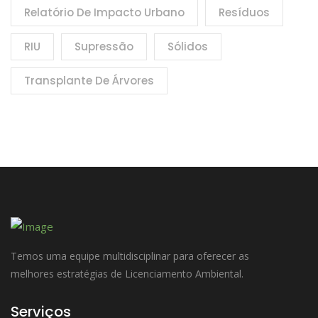
Relatório De Impacto Urbano
Resíduos
RIU
Supressão
Sólidos
Transplante De Árvores
Temos uma equipe multidisciplinar para oferecer as
melhores estratégias de Licenciamento Ambiental.
Serviços