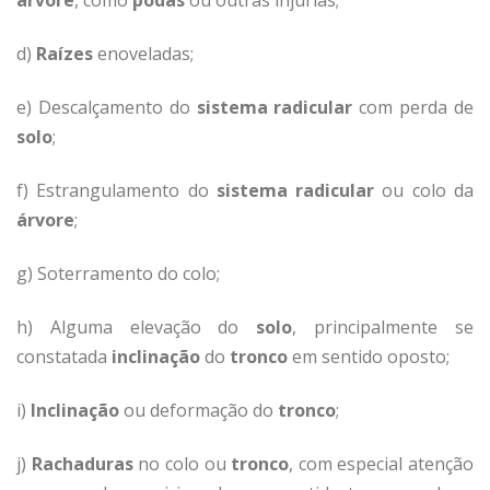
árvore
, como
podas
ou outras injúrias;
d)
Raízes
enoveladas;
e) Descalçamento do
sistema radicular
com perda de
solo
;
f) Estrangulamento do
sistema radicular
ou colo da
árvore
;
g) Soterramento do colo;
h) Alguma elevação do
solo
, principalmente se
constatada
inclinação
do
tronco
em sentido oposto;
i)
Inclinação
ou deformação do
tronco
;
j)
Rachaduras
no colo ou
tronco
, com especial atenção