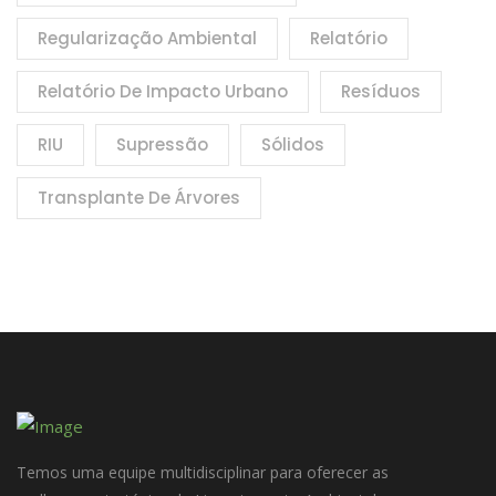
Regularização Ambiental
Relatório
Relatório De Impacto Urbano
Resíduos
RIU
Supressão
Sólidos
Transplante De Árvores
Temos uma equipe multidisciplinar para oferecer as