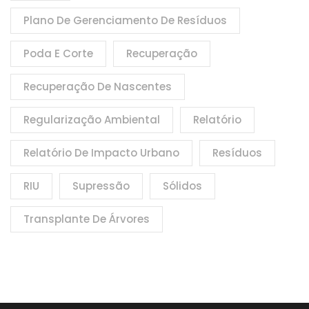
Plano De Gerenciamento De Resíduos
Poda E Corte
Recuperação
Recuperação De Nascentes
Regularização Ambiental
Relatório
Relatório De Impacto Urbano
Resíduos
RIU
Supressão
Sólidos
Transplante De Árvores