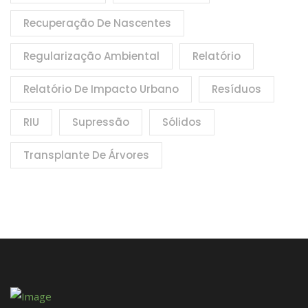
Recuperação De Nascentes
Regularização Ambiental
Relatório
Relatório De Impacto Urbano
Resíduos
RIU
Supressão
Sólidos
Transplante De Árvores