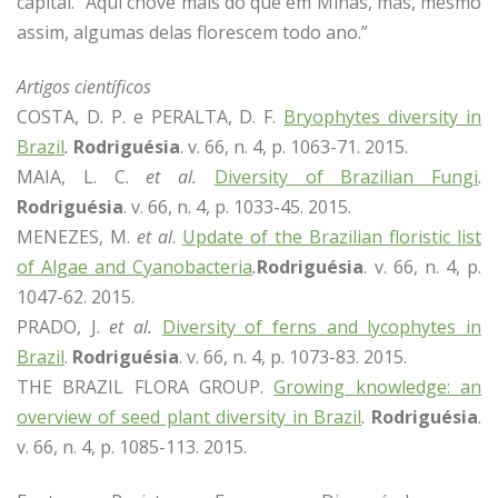
capital. “Aqui chove mais do que em Minas, mas, mesmo
assim, algumas delas florescem todo ano.”
Artigos científicos
COSTA, D. P. e PERALTA, D. F.
Bryophytes diversity in
Brazil
.
Rodriguésia
. v. 66, n. 4, p. 1063-71. 2015.
MAIA, L. C.
et al.
Diversity of Brazilian Fungi
.
Rodriguésia
. v. 66, n. 4, p. 1033-45. 2015.
MENEZES, M.
et al
.
Update of the Brazilian floristic list
of Algae and Cyanobacteria
.
Rodriguésia
. v. 66, n. 4, p.
1047-62. 2015.
PRADO, J.
et al.
Diversity of ferns and lycophytes in
Brazil
.
Rodriguésia
. v. 66, n. 4, p. 1073-83. 2015.
THE BRAZIL FLORA GROUP.
Growing knowledge: an
overview of seed plant diversity in Brazil
.
Rodriguésia
.
v. 66, n. 4, p. 1085-113. 2015.