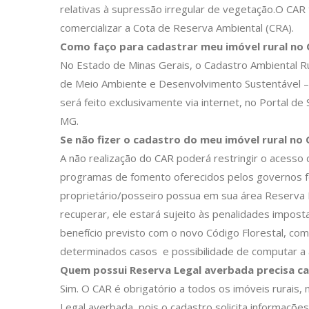
relativas à supressão irregular de vegetação.O CAR
comercializar a Cota de Reserva Ambiental (CRA).
Como faço para cadastrar meu imóvel rural no 
No Estado de Minas Gerais, o Cadastro Ambiental Ru
de Meio Ambiente e Desenvolvimento Sustentável – S
será feito exclusivamente via internet, no Portal 
MG.
Se não fizer o cadastro do meu imóvel rural no
A não realização do CAR poderá restringir o acesso d
programas de fomento oferecidos pelos governos fe
proprietário/posseiro possua em sua área Reserva
recuperar, ele estará sujeito às penalidades impost
benefício previsto com o novo Código Florestal, co
determinados casos e possibilidade de computar a
Quem possui Reserva Legal averbada precisa c
Sim. O CAR é obrigatório a todos os imóveis rurai
Legal averbada, pois o cadastro solicita informaçõ