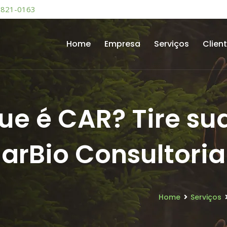
9821-0163
Home
Empresa
Serviços
Clien
ue é CAR? Tire su
ciarBio Consultori
Home
Serviços