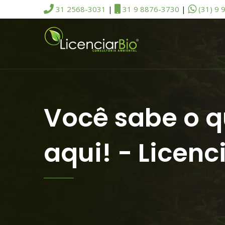
31 2568-3031
|
31 9 8876-3730
|
(31) 9 
Você sabe o q
aqui! - Licen