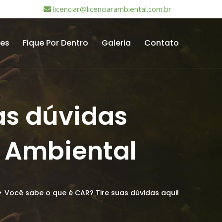
licenciar@licenciarambiental.com.br
tes
Fique Por Dentro
Galeria
Contato
as dúvidas
a Ambiental
Você sabe o que é CAR? Tire suas dúvidas aqui!