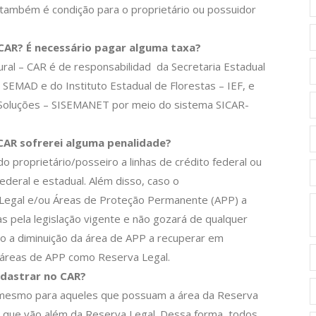
 também é condição para o proprietário ou possuidor
CAR? É necessário pagar alguma taxa?
ral – CAR é de responsabilidad da Secretaria Estadual
EMAD e do Instituto Estadual de Florestas – IEF, e
de Soluções – SISEMANET por meio do sistema SICAR-
 CAR sofrerei alguma penalidade?
o proprietário/posseiro a linhas de crédito federal ou
deral e estadual. Além disso, caso o
 Legal e/ou Áreas de Proteção Permanente (APP) a
as pela legislação vigente e não gozará de qualquer
mo a diminuição da área de APP a recuperar em
 áreas de APP como Reserva Legal.
adastrar no CAR?
s, mesmo para aqueles que possuam a área da Reserva
es que vão além da Reserva Legal. Dessa forma, todos