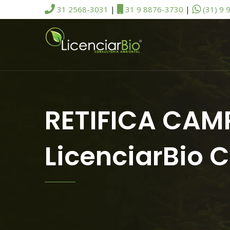
31 2568-3031
|
31 9 8876-3730
|
(31) 9 
RETIFICA CAM
LicenciarBio 