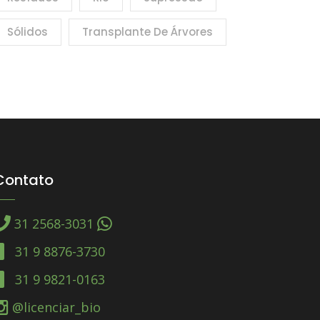
Sólidos
Transplante De Árvores
Contato
31 2568-3031
31 9 8876-3730
31 9 9821-0163
@licenciar_bio