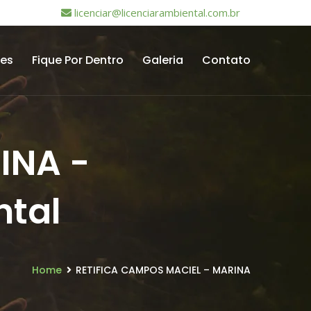
licenciar@licenciarambiental.com.br
tes
Fique Por Dentro
Galeria
Contato
INA -
ntal
Home
RETIFICA CAMPOS MACIEL – MARINA