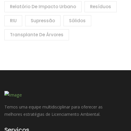
Relatório De Impacto Urbano
Resíduos
RIU
Supressão
Sólidos
Transplante De Árvores
Temos uma equipe multidisciplinar para oferecer as
melhores estratégias de Licenciamento Ambiental.
Serviços