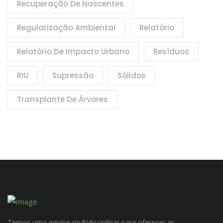
Recuperação De Nascentes
Regularização Ambiental
Relatório
Relatório De Impacto Urbano
Resíduos
RIU
Supressão
Sólidos
Transplante De Árvores
Temos uma equipe multidisciplinar para oferecer as