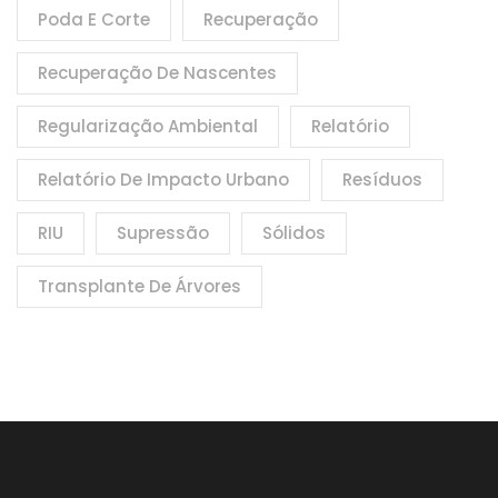
Poda E Corte
Recuperação
Recuperação De Nascentes
Regularização Ambiental
Relatório
Relatório De Impacto Urbano
Resíduos
RIU
Supressão
Sólidos
Transplante De Árvores