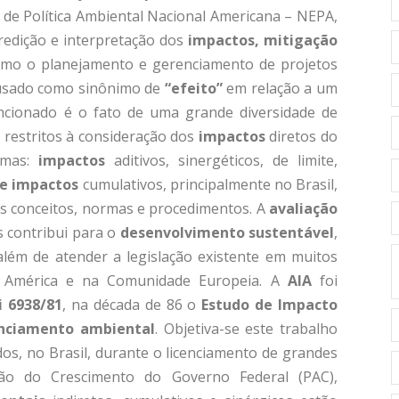
i de Política Ambiental Nacional Americana – NEPA,
predição e interpretação dos
impactos, mitigação
mo o planejamento e gerenciamento de projetos
usado como sinônimo de
“efeito”
em relação a um
cionado é o fato de uma grande diversidade de
restritos à consideração dos
impactos
diretos do
rmas:
impactos
aditivos, sinergéticos, de limite,
de impactos
cumulativos, principalmente no Brasil,
us conceitos, normas e procedimentos. A
avaliação
s contribui para o
desenvolvimento sustentável
,
lém de atender a legislação existente em muitos
da América e na Comunidade Europeia. A
AIA
foi
i 6938/81
, na década de 86 o
Estudo de Impacto
enciamento ambiental
. Objetiva-se este trabalho
os, no Brasil, durante o licenciamento de grandes
o do Crescimento do Governo Federal (PAC),