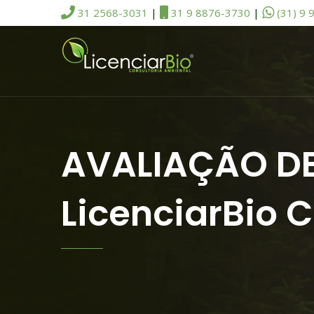
31 2568-3031
|
31 9 8876-3730
|
(31) 9 
AVALIAÇÃO DE
LicenciarBio 