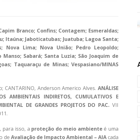
 Capim Branco; Confins; Contagem; Esmeraldas;
uçu; Itaúna; Jaboticatubas; Juatuba; Lagoa Santa;
; Nova Lima; Nova União; Pedro Leopoldo;
io Manso; Sabará; Santa Luzia; São Joaquim de
agoas; Taquaraçu de Minas; Vespasiano/MINAS
ho; CANTARINO, Anderson Americo Alves.
ANÁLISE
S AMBIENTAIS INDIRETOS, CUMULATIVOS E
MBIENTAL DE GRANDES PROJETOS DO PAC.
VII
011.
, para isso, a
proteção do meio ambiente
é uma
so de
Avaliação de Impacto Ambiental – AIA
cada