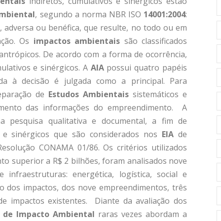
entais
indiretos, cumulativos e sinérgicos estão
mbiental
, segundo a norma NBR ISO
14001:2004
:
, adversa ou benéfica, que resulte, no todo ou em
ação. Os
impactos ambientais
são classificados
 antrópicos. De acordo com a forma de ocorrência,
ulativos e sinérgicos. A
AIA
possui quatro papéis
a à decisão é julgada como a principal. Para
reparação de
Estudos Ambientais
sistemáticos e
cimento das informações do empreendimento. A
ma pesquisa qualitativa e documental, a fim de
os e sinérgicos que são considerados nos
EIA
de
Resolução CONAMA 01/86. Os critérios utilizados
to superior a R$ 2 bilhões, foram analisados nove
infraestruturas: energética, logística, social e
ão dos impactos, dos nove empreendimentos, três
de impactos existentes. Diante da avaliação dos
s de Impacto Ambiental
raras vezes abordam a