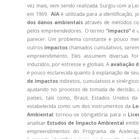
vez mais, vem sendo realizada. Surgiu com a Le
em 1969.
AIA
é utilizada para a identificação, 
dos danos ambientais
através de métodos co
pelos empreendedores. O termo
“impacto”
é 
parecer. Um problema constante e pouco men
outros
impactos
chamados cumulativos, serem 
empreendimento. Eles assumem diversas fo
induzidos, por estresse e globais. A
avaliação 
é pouco esclarecida quanto à explanação de se
de impactos
indiretos, cumulativos e sinérgico
ajudando no processo de tomada de decisão, a
países, tais como, Brasil, Estados Unidos 
estabelecida como um dos instrumentos da
Le
Ambiental
tornou-se obrigatória para o
Lic
analisar
Estudos de Impacto Ambiental
emitid
empreendimentos do Programa de Aceleraçã