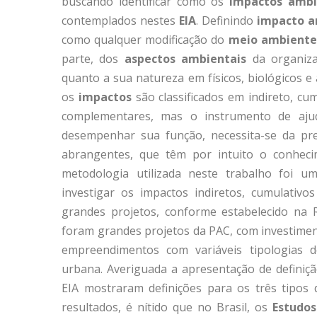
buscando identificar como os
impactos ambi
contemplados nestes
EIA
. Definindo
impacto a
como qualquer modificação do
meio ambiente
parte, dos
aspectos ambientais
da organiz
quanto a sua natureza em físicos, biológicos e
os
impactos
são classificados em indireto, cum
complementares, mas o instrumento de ajud
desempenhar sua função, necessita-se da p
abrangentes, que têm por intuito o conhe
metodologia utilizada neste trabalho foi u
investigar os impactos indiretos, cumulativ
grandes projetos, conforme estabelecido na 
foram grandes projetos da PAC, com investimen
empreendimentos com variáveis tipologias de 
urbana. Averiguada a apresentação de definiç
EIA mostraram definições para os três tipos 
resultados, é nítido que no Brasil, os
Estudo