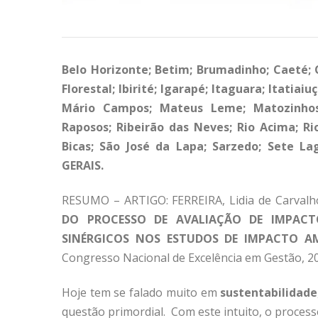
Belo Horizonte; Betim; Brumadinho; Caeté;
Florestal; Ibirité; Igarapé; Itaguara; Itatiai
Mário Campos; Mateus Leme; Matozinhos
Raposos; Ribeirão das Neves; Rio Acima; R
Bicas; São José da Lapa; Sarzedo; Sete L
GERAIS.
RESUMO – ARTIGO: FERREIRA, Lidia de Carval
DO PROCESSO DE AVALIAÇÃO DE IMPACTO
SINÉRGICOS NOS ESTUDOS DE IMPACTO A
Congresso Nacional de Excelência em Gestão, 2
Hoje tem se falado muito em
sustentabilidade
questão primordial. Com este intuito, o proces