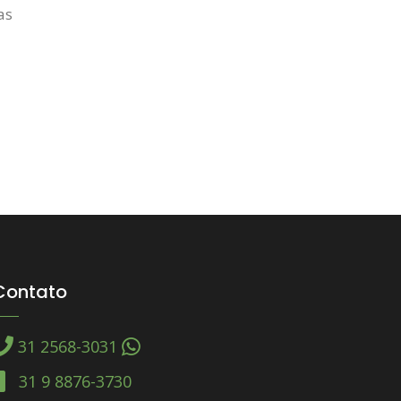
as
Contato
31 2568-3031
31 9 8876-3730