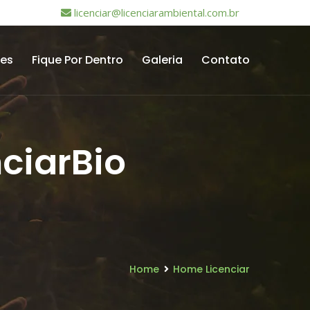
licenciar@licenciarambiental.com.br
tes
Fique Por Dentro
Galeria
Contato
ciarBio
Home
Home Licenciar