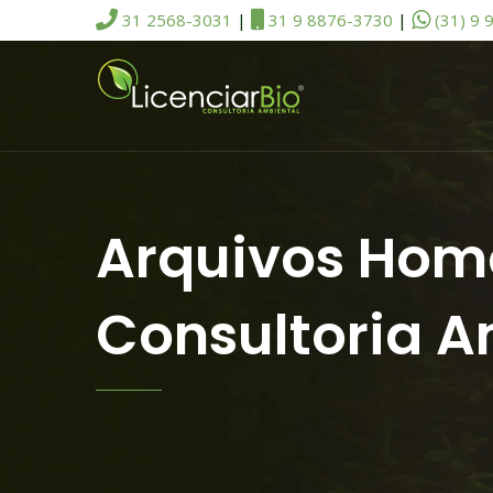
31 2568-3031
|
31 9 8876-3730
|
(31) 9 
Arquivos Home
Consultoria A